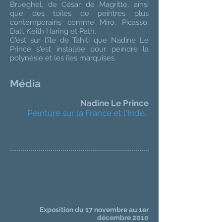
Brueghel, de César de Magritte, ainsi
que des toiles de peintres plus
contemporains comme Miro, Picasso,
Dali, Keith Haring et Path.
C'est sur l'île de Tahiti que Nadine Le
Prince s'est installée pour peindre la
polynésie et les îles marquises.
Média
Nadine Le Prince
Peinture sur la France et l'Inde.
Exposition du 17 novembre au 1er
décembre 2010