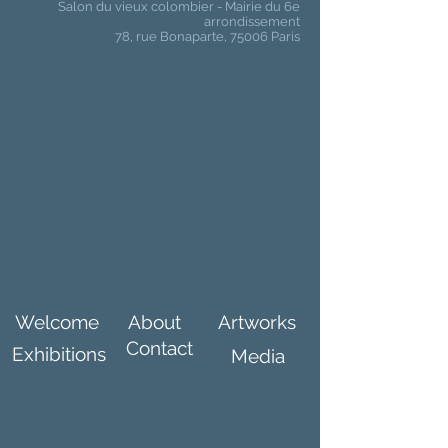
Salon du vieux colombier - Mairie du 6e
arrondissement
78, rue Bonaparte, 75006 Paris
Welcome
About
Artworks
Contact
Exhibitions
Media