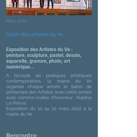
Mars 2022
Salon des artistes du Ve
Exposition des Artistes du Ve :
peinture, sculpture, pastel, dessin,
aquarelle, gravure, photo, art
numérique...
A l’écoute de pratiques artistiques
contemporaines, la mairie du Ve
organise chaque année le Salon de
printemps des Artistes avec cette année
avec comme invitée d'honneur : Nadine
Le Prince.
Exposition du 10 au 22 mars 2022 à la
mairie du Ve.
Rencontre